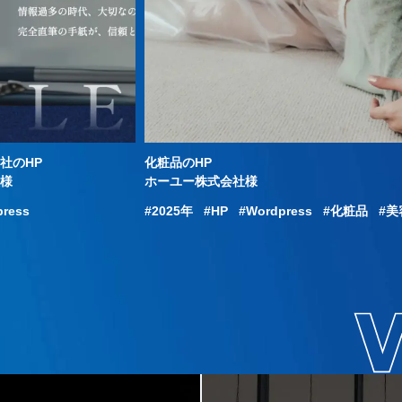
社のHP
化粧品のHP
社様
ホーユー株式会社様
press
2025年
HP
Wordpress
化粧品
美