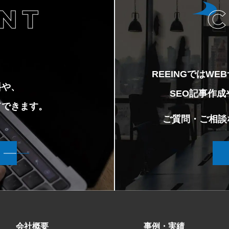
REEINGではW
料や、
SEO記事作
ドできます。
ご質問・ご相談
会社概要
事例・実績