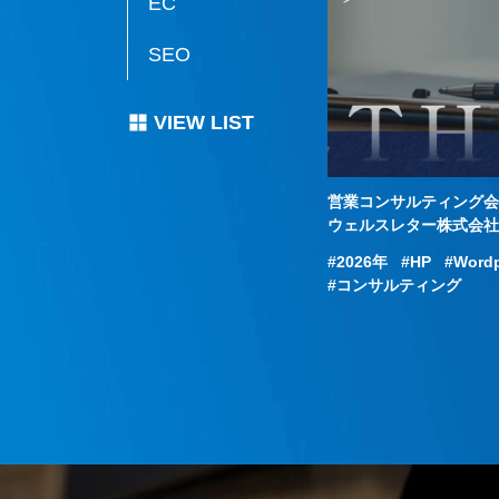
EC
SEO
VIEW LIST
務改善会社のHP
営業コンサルティング会
式会社プライム・ナンバーズ様
ウェルスレター株式会
023年
HP
Wordpress
2026年
HP
Word
業務改善サポート
コンサルティング