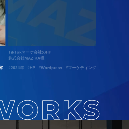
TikTokマーケ会社のHP
認知行動療法サ
株式会社MAZIKA様
マインドバディ
容
2024年
HP
Wordpress
マーケティング
2026年
HP
Wordpress