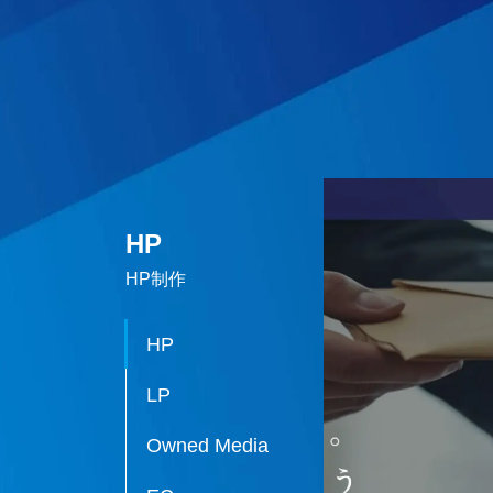
HP
HP制作
HP
LP
Owned Media