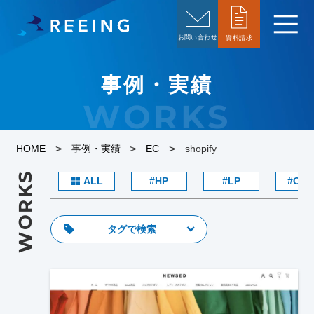
お問い合わせ
資料請求
事例・実績
WORKS
>
>
>
HOME
事例・実績
EC
shopify
WORKS
ALL
HP
LP
Own
タグで検索