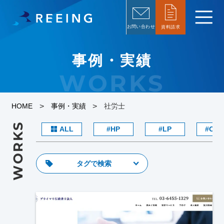
お問い合わせ
資料請求
事例・実績
WORKS
>
>
HOME
事例・実績
社労士
WORKS
ALL
HP
LP
Own
タグで検索