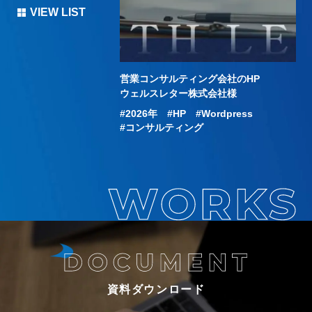
VIEW LIST
のHP
営業コンサルティング会社のHP
化
イム・ナンバーズ様
ウェルスレター株式会社様
P
Wordpress
2026年
HP
Wordpress
ポート
コンサルティング
資料ダウンロード