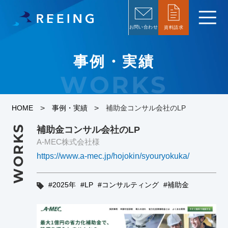
お問い合わせ
資料請求
事例・実績
WORKS
>
>
HOME
事例・実績
補助金コンサル会社のLP
WORKS
補助金コンサル会社のLP
A-MEC株式会社様
https://www.a-mec.jp/hojokin/syouryokuka/
2025年
LP
コンサルティング
補助金