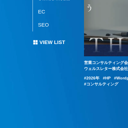
EC
SEO
VIEW LIST
務改善会社のHP
営業コンサルティング会
式会社プライム・ナンバーズ様
ウェルスレター株式会
023年
HP
Wordpress
2026年
HP
Word
業務改善サポート
コンサルティング