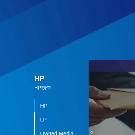
HP
HP制作
HP
LP
Owned Media