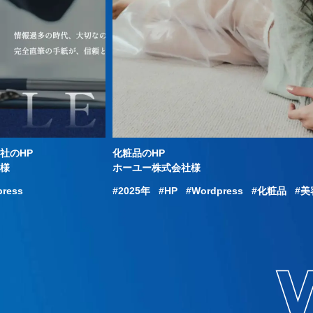
社のHP
化粧品のHP
社様
ホーユー株式会社様
press
2025年
HP
Wordpress
化粧品
美