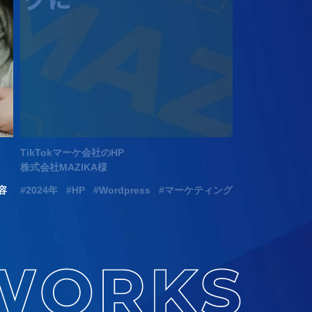
TikTokマーケ会社のHP
認知行動療法サ
株式会社MAZIKA様
マインドバディ
容
2024年
HP
Wordpress
マーケティング
2026年
HP
Wordpress