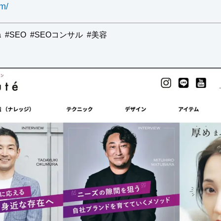
om/
a
SEO
SEOコンサル
美容