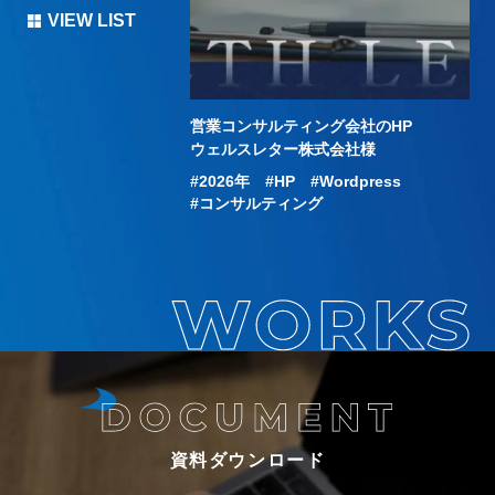
VIEW LIST
のHP
営業コンサルティング会社のHP
化
イム・ナンバーズ様
ウェルスレター株式会社様
P
Wordpress
2026年
HP
Wordpress
ポート
コンサルティング
資料ダウンロード