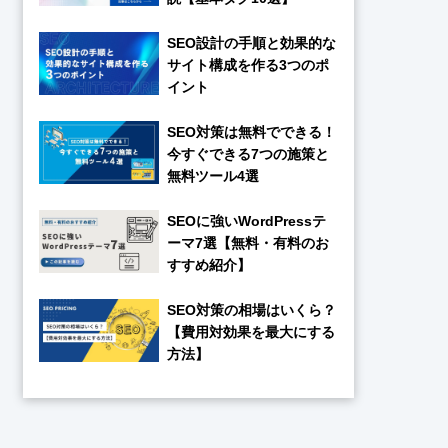
SEO設計の手順と効果的な
サイト構成を作る3つのポ
イント
SEO対策は無料でできる！
今すぐできる7つの施策と
無料ツール4選
SEOに強いWordPressテ
ーマ7選【無料・有料のお
すすめ紹介】
SEO対策の相場はいくら？
【費用対効果を最大にする
方法】